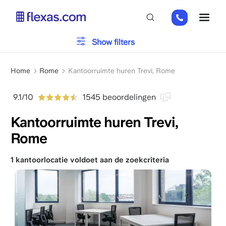
Overslaan
+31
ME
en
2
naar
0226
de
Type kantoor
Show filters
9111
inhoud
gaan
Kruimelpad
Parkeren
Home
Rome
Kantoorruimte huren Trevi, Rome
9.1/10
1545 beoordelingen
Voorzieningen
Kantoorruimte huren Trevi,
Rome
Kies je teamgrootte
x
1 kantoorlocatie voldoet aan de zoekcriteria