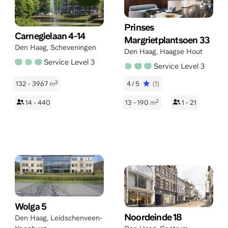
Prinses
Carnegielaan 4-14
Margrietplantsoen 33
Den Haag
,
Scheveningen
Den Haag
,
Haagse Hout
Service Level 3
Service Level 3
2
132 - 3967
m
4/5
(1)
2
14 - 440
13 - 190
m
1 - 21
Wolga 5
Noordeinde 18
Den Haag
,
Leidschenveen-