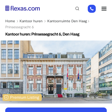
Overslaan
+31
M
en
85
naar
066
de
Kruimelpad
Home
Kantoor huren
Kantoorruimte Den Haag
23
inhoud
Prinsessegracht 6
93
gaan
Kantoor huren: Prinsessegracht 6, Den Haag
Premium Listing