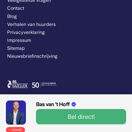
Veelgestelde vragen
Contact
Blog
Verhalen van huurders
Privacyverklaring
Impressum
Sitemap
Nieuwsbriefinschrijving
Bas van 't Hoff
Bel direct!
9.1/10 1545 beoordelingen
Mon/fri
• closed