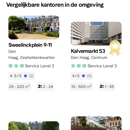
Vergelijkbare kantoren in de omgeving
Sweelinckplein 9-11
Kalvermarkt 53
Den
Haag
,
Zeeheldenkwartier
Den Haag
,
Centrum
Service Level 3
Service Level 3
4.5/5
(2)
4/5
(5)
2
2
25 - 220
m
2 - 24
15 - 500
m
1 - 55