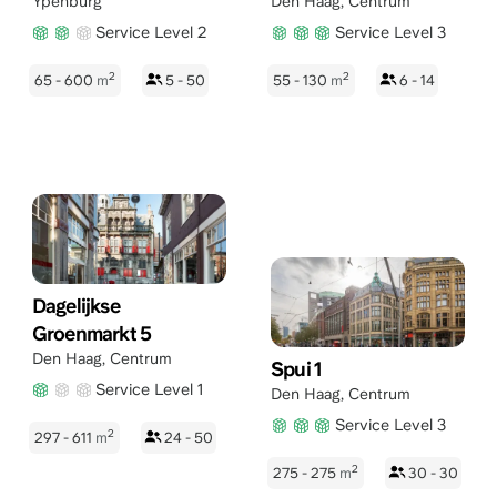
Ypenburg
Den Haag
,
Centrum
Service Level 2
Service Level 3
2
2
65 - 600
m
5 - 50
55 - 130
m
6 - 14
Dagelijkse
Groenmarkt 5
Den Haag
,
Centrum
Spui 1
Service Level 1
Den Haag
,
Centrum
Service Level 3
2
297 - 611
m
24 - 50
2
275 - 275
m
30 - 30