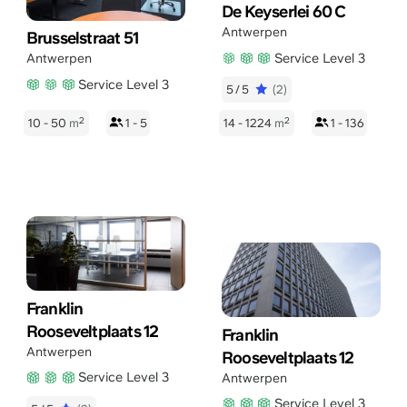
De Keyserlei 60 C
Antwerpen
Brusselstraat 51
Service Level 3
Antwerpen
Service Level 3
5/5
(2)
2
2
10 - 50
m
1 - 5
14 - 1224
m
1 - 136
Franklin
Rooseveltplaats 12
Franklin
Antwerpen
Rooseveltplaats 12
Service Level 3
Antwerpen
Service Level 3