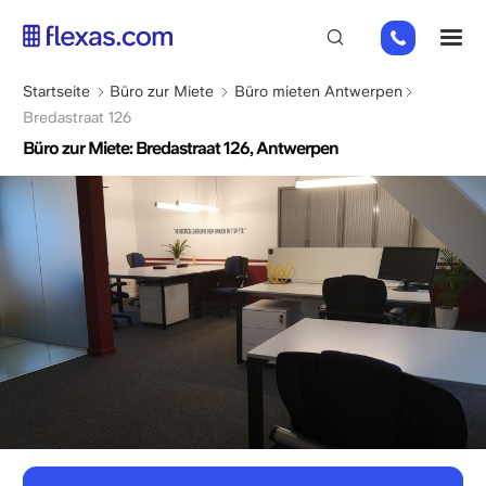
Direkt
02
M
zum
808
Inhalt
65
Pfadnavigation
Startseite
Büro zur Miete
Büro mieten Antwerpen
98
Bredastraat 126
Büro zur Miete: Bredastraat 126, Antwerpen