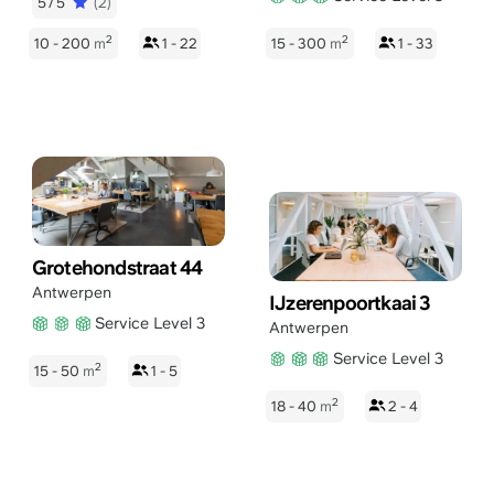
5/5
(2)
2
2
10 - 200
m
1 - 22
15 - 300
m
1 - 33
Grotehondstraat 44
Antwerpen
IJzerenpoortkaai 3
Service Level 3
Antwerpen
Service Level 3
2
15 - 50
m
1 - 5
2
18 - 40
m
2 - 4