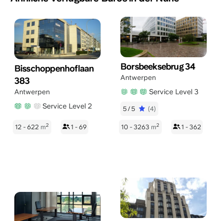
Borsbeeksebrug 34
Bisschoppenhoflaan
Antwerpen
383
Service Level 3
Antwerpen
Service Level 2
5/5
(4)
2
2
12 - 622
m
1 - 69
10 - 3263
m
1 - 362