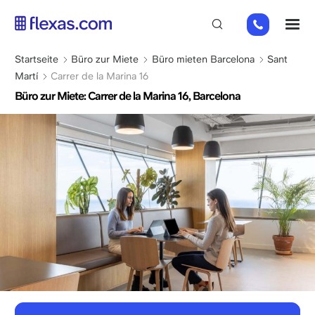
Direkt
+31
M
zum
202
Inhalt
269
Pfadnavigation
Startseite
Büro zur Miete
Büro mieten Barcelona
Sant
112
Martí
Carrer de la Marina 16
Büro zur Miete: Carrer de la Marina 16, Barcelona