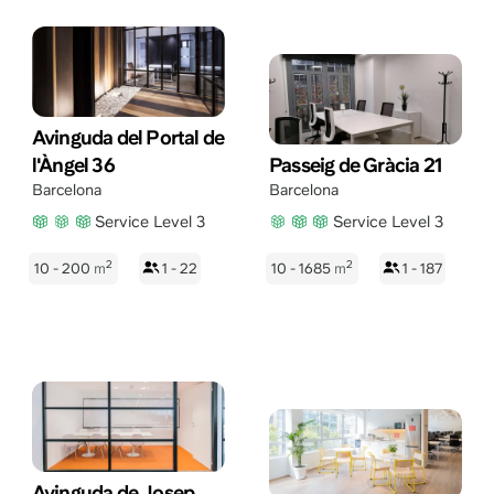
Avinguda del Portal de
l'Àngel 36
Passeig de Gràcia 21
Barcelona
Barcelona
Service Level 3
Service Level 3
2
2
10 - 200
m
1 - 22
10 - 1685
m
1 - 187
Avinguda de Josep