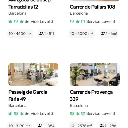
Tarradellas 12
Carrer de Pallars 108
Barcelona
Barcelona
Service Level 3
Service Level 3
2
2
10 - 4600
m
1 - 511
10 - 6000
m
1 - 666
Passeig de Garcia
Carrer de Provença
Fària 49
339
Barcelona
Barcelona
Service Level 3
Service Level 3
2
2
10 - 3190
m
1 - 354
10 - 2578
m
1 - 286