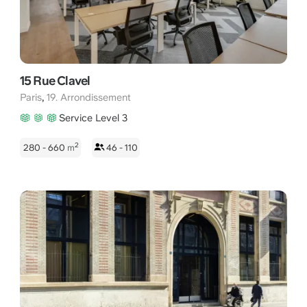
15 Rue Clavel
,
Paris
19. Arrondissement
Service Level 3
2
280 - 660
m
46 - 110