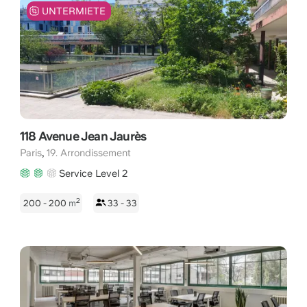
oder mit einem Entspannungsbereich im Freien. Entdecken Sie
UNTERMIETE
im Folgenden die Vorteile, die Sie erwarten, um sich einen
besseren Überblick über dieses aufstrebende Viertel zu
verschaffen.
118 Avenue Jean Jaurès
,
Paris
19. Arrondissement
Service Level 2
2
200 - 200
m
33 - 33