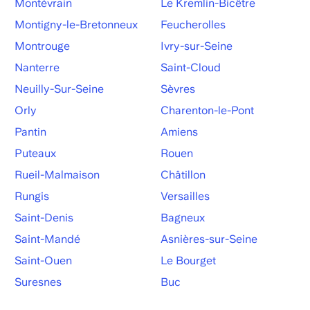
Montévrain
Le Kremlin-Bicêtre
Montigny-le-Bretonneux
Feucherolles
Montrouge
Ivry-sur-Seine
Nanterre
Saint-Cloud
Neuilly-Sur-Seine
Sèvres
Orly
Charenton-le-Pont
Pantin
Amiens
Puteaux
Rouen
Rueil-Malmaison
Châtillon
Rungis
Versailles
Saint-Denis
Bagneux
Saint-Mandé
Asnières-sur-Seine
Saint-Ouen
Le Bourget
Suresnes
Buc