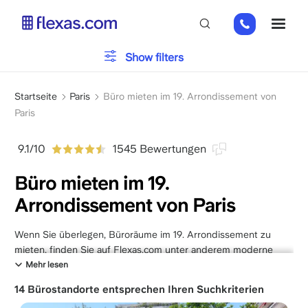
Direkt
01
ME
zum
82
Inhalt
88
Bürotyp
Show filters
89
80
Pfadnavigation
Parken
Startseite
Paris
Büro mieten im 19. Arrondissement von
Paris
Dienstleistungen
9.1/10
1545 Bewertungen
Büro mieten im 19.
Arrondissement von Paris
Bitte wählen Sie Ihre Teamgröße
x
Wenn Sie überlegen, Büroräume im 19. Arrondissement zu
mieten, finden Sie auf Flexas.com unter anderem moderne
Büroflächen mit vielen Vorzügen. Sie finden bei uns zum
Mehr lesen
Beispiel Büros mit Panoramablick, einer industriellen
14 Bürostandorte entsprechen Ihren Suchkriterien
Atmosphäre, die an die Vergangenheit des Viertels erinnert,