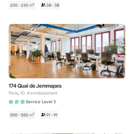
2
230 - 230
m
38 - 38
174 Quai de Jemmapes
,
Paris
10. Arrondissement
Service Level 3
2
550 - 550
m
91 - 91