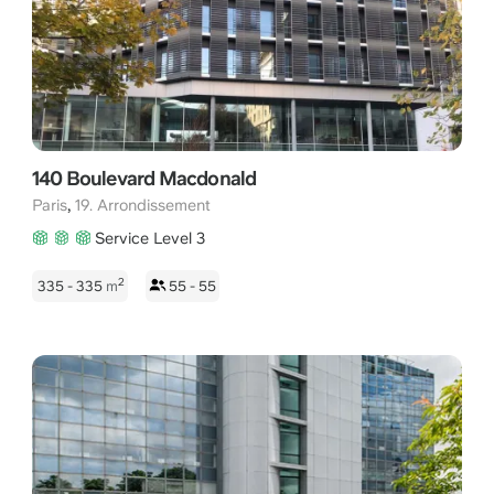
140 Boulevard Macdonald
,
Paris
19. Arrondissement
Service Level 3
2
335 - 335
m
55 - 55