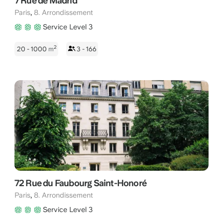
7 Rue de Madrid
,
Paris
8. Arrondissement
Service Level 3
2
20 - 1000
m
3 - 166
72 Rue du Faubourg Saint-Honoré
,
Paris
8. Arrondissement
Service Level 3