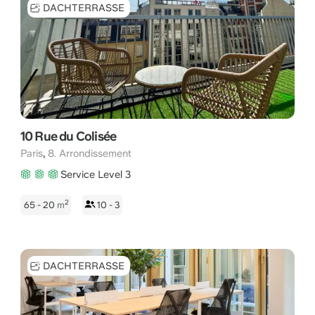
DACHTERRASSE
10 Rue du Colisée
,
Paris
8. Arrondissement
Service Level 3
2
65 - 20
m
10 - 3
DACHTERRASSE