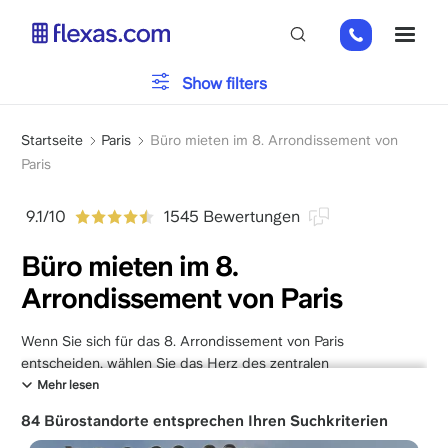
Direkt
01
ME
zum
82
Inhalt
88
Bürotyp
Show filters
89
80
Pfadnavigation
Parken
Startseite
Paris
Büro mieten im 8. Arrondissement von
Paris
Dienstleistungen
9.1/10
1545 Bewertungen
Büro mieten im 8.
Arrondissement von Paris
Bitte wählen Sie Ihre Teamgröße
x
Wenn Sie sich für das 8. Arrondissement von Paris
entscheiden, wählen Sie das Herz des zentralen
Geschäftsviertels und sichern sich eine Adresse von höchstem
Mehr lesen
Ansehen. Durch seine Nähe zur Industrie- und
84 Bürostandorte entsprechen Ihren Suchkriterien
Handelskammer, zum Élysée-Palast und zum Innenministerium