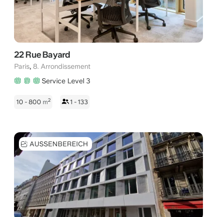
22 Rue Bayard
,
Paris
8. Arrondissement
Service Level 3
2
10 - 800
m
1 - 133
AUSSENBEREICH