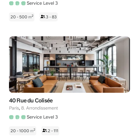
Service Level 3
2
20 - 500
m
3 - 83
40 Rue du Colisée
,
Paris
8. Arrondissement
Service Level 3
2
20 - 1000
m
2 - 111