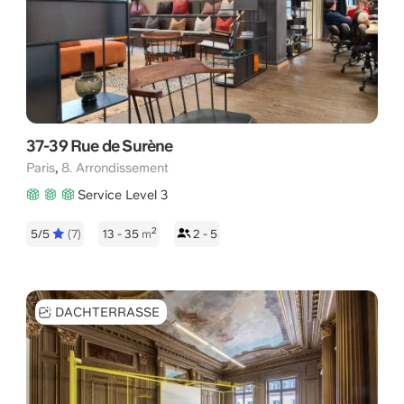
37-39 Rue de Surène
,
Paris
8. Arrondissement
Service Level 3
2
5/5
(7)
13 - 35
m
2 - 5
DACHTERRASSE