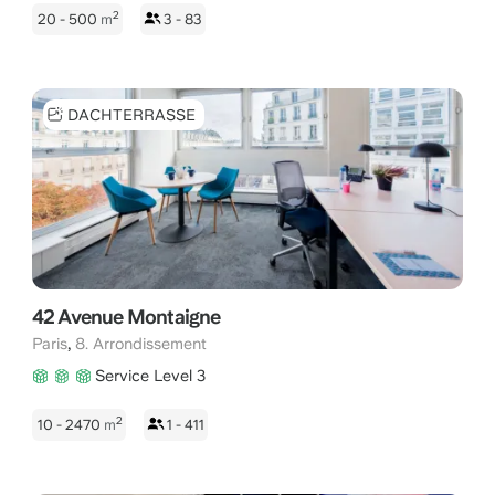
2
20 - 500
m
3 - 83
DACHTERRASSE
42 Avenue Montaigne
,
Paris
8. Arrondissement
Service Level 3
2
10 - 2470
m
1 - 411