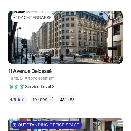
DACHTERRASSE
11 Avenue Delcassé
,
Paris
8. Arrondissement
Service Level 3
2
4/5
(1)
10 - 500
m
1 - 83
OUTSTANDING OFFICE SPACE