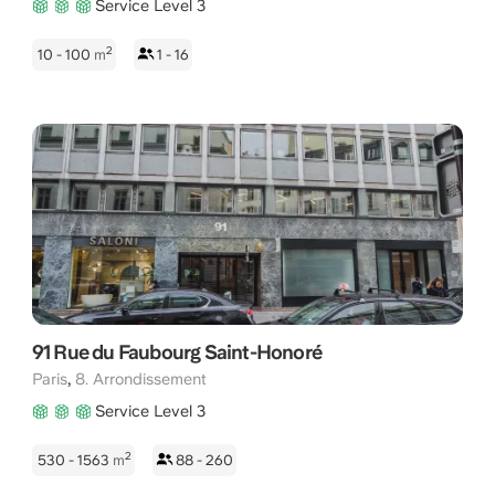
Service Level 3
2
10 - 100
m
1 - 16
91 Rue du Faubourg Saint-Honoré
,
Paris
8. Arrondissement
Service Level 3
2
530 - 1563
m
88 - 260