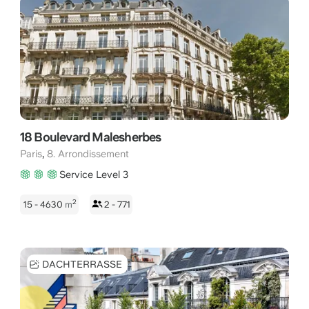
haben Sie direkten Zugang zu Baufirmen und
Dienstleistungsunternehmen. In einem der am dichtesten
besiedelten Arrondissements, das bekannt ist für
Anwaltskanzleien, Banken und renommierte Luxushotels wie
das Crillon und das Fouquet's Barrière, finden Sie Büroflächen,
die perfekt auf Ihren Arbeitsstil zugeschnitten sind.
18 Boulevard Malesherbes
,
Paris
8. Arrondissement
Service Level 3
2
15 - 4630
m
2 - 771
DACHTERRASSE