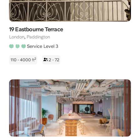
19 Eastbourne Terrace
,
London
Paddington
Service Level 3
2
110 - 4000
ft
2 - 72