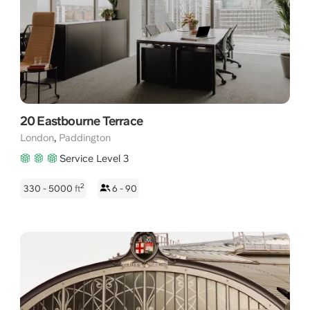
Neugestaltung des Paddington Basin hat sich das Viertel zu
einem erstklassigen Wirtschaftsstandort entwickelt, der globale
Tech-Giganten und Pharmaunternehmen anzieht. Ein Büro in
Paddington bietet Ihrem Unternehmen eine hochmoderne
Arbeitsumgebung in einer inspirierenden Lage direkt am
Wasser.
20 Eastbourne Terrace
,
London
Paddington
Service Level 3
2
330 - 5000
ft
6 - 90