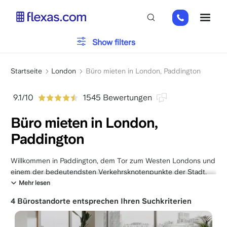
Direkt
+44
ME
zum
(0)
Inhalt
2045
Bürotyp
Show filters
769352
Pfadnavigation
Parken
Startseite
London
Büro mieten in London, Paddington
9.1/10
1545 Bewertungen
Dienstleistungen
Büro mieten in London,
Paddington
Bitte wählen Sie Ihre Teamgröße
x
Willkommen in Paddington, dem Tor zum Westen Londons und
einem der bedeutendsten Verkehrsknotenpunkte der Stadt.
Für Unternehmen aus Deutschland, Österreich und der
Mehr lesen
Schweiz, die ein
Büro in London mieten
möchten, bietet
4 Bürostandorte entsprechen Ihren Suchkriterien
Paddington eine unschlagbare Kombination aus historischem
Erbe und moderner Infrastruktur. Durch die umfassende