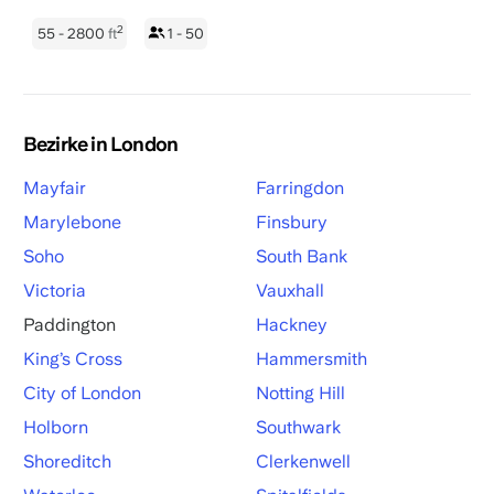
2
55 - 2800
ft
1 - 50
Bezirke in London
Mayfair
Farringdon
Marylebone
Finsbury
Soho
South Bank
Victoria
Vauxhall
Paddington
Hackney
King’s Cross
Hammersmith
City of London
Notting Hill
Holborn
Southwark
Shoreditch
Clerkenwell