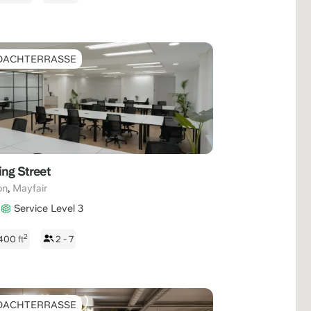
DACHTERRASSE
ing Street
,
on
Mayfair
Service Level 3
2
 400
ft
2 - 7
DACHTERRASSE