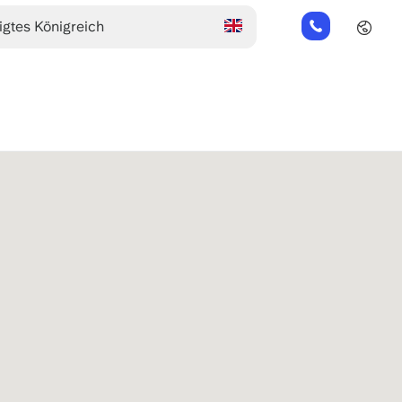
+44
(0)
2045
769352