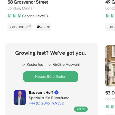
58 Grosvenor Street
49 G
,
London
Mayfair
Lond
Service Level 3
2
330 - 3900
ft
6 - 70
300 
Growing fast? We've got you.
Kostenlos
Größte Auswahl
Neues Büro finden
53 D
Bas van 't Hoff
Spezialist für Büroräume
Lond
+44 (0) 2045 769352
Geöffnet
online
für