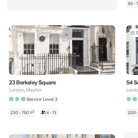
55 - 
Ihre
Anrufe
bis
22:00
Uhr
MEZ
23 Berkeley Square
54 S
,
London
Mayfair
Lond
Service Level 3
2
230 - 750
ft
4 - 13
200 