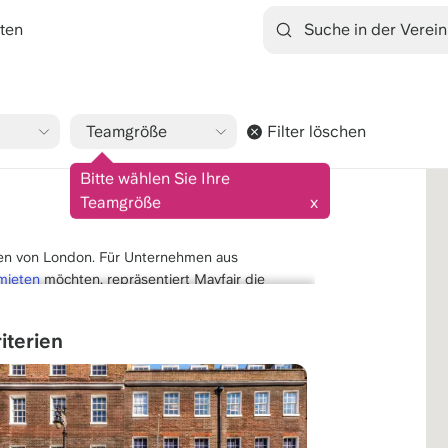
ten
Teamgröße
Filter löschen
9.1/10
1545 Bewertungen
Bitte wählen Sie Ihre
Teamgröße
x
rzen von London. Für Unternehmen aus
mieten
möchten, repräsentiert Mayfair die
 Hyde Park und dem West End gelegen, zeichnet
ur, erstklassige Hotels und eine diskrete,
iterien
t Ihrem Unternehmen sofortige Glaubwürdigkeit
en, Hedgefonds und Luxusmarken.