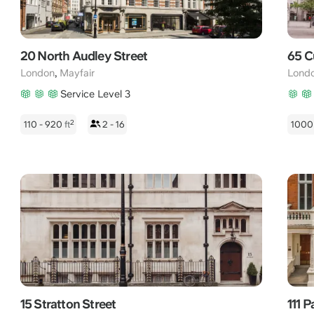
20 North Audley Street
65 C
,
London
Mayfair
Lond
Service Level 3
2
110 - 920
ft
2 - 16
1000
15 Stratton Street
111 P