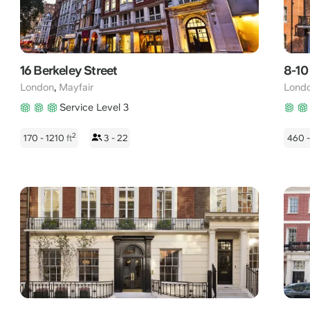
16 Berkeley Street
8-10 
,
London
Mayfair
Lond
Service Level 3
2
170 - 1210
ft
3 - 22
460 