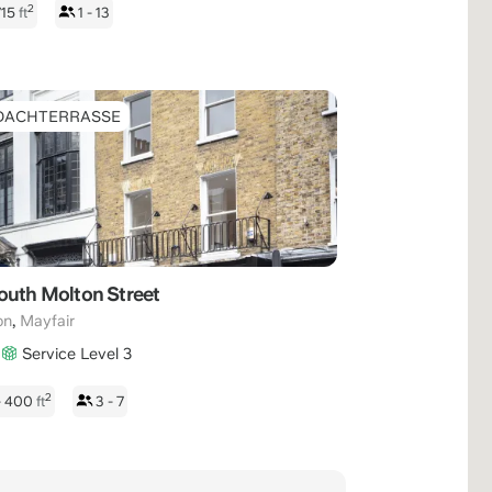
2
715
ft
1 - 13
DACHTERRASSE
outh Molton Street
,
on
Mayfair
Service Level 3
2
- 400
ft
3 - 7