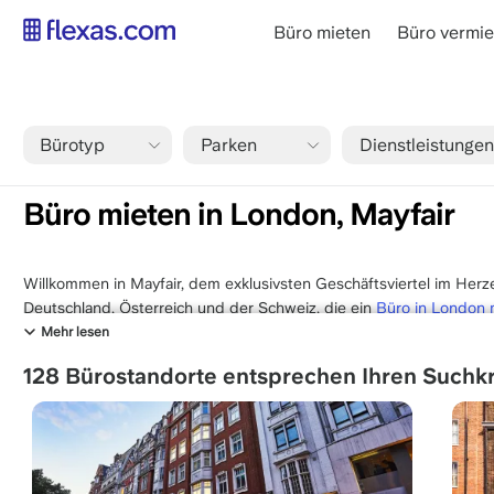
Direkt
main
Büro mieten
Büro vermie
zum
navigation
Inhalt
DE
Bürotyp
Parken
Dienstleistungen
Pfadnavigation
Startseite
London
Büro mieten in London, Mayfair
Büro mieten in London, Mayfair
Willkommen in Mayfair, dem exklusivsten Geschäftsviertel im He
Deutschland, Österreich und der Schweiz, die ein
Büro in London 
prestigeträchtigste Adresse der britischen Hauptstadt. Zwischen
Mehr lesen
sich dieser Distrikt durch seine prachtvolle georgianische Architekt
128 Bürostandorte entsprechen Ihren Suchkr
hochprofessionelle Atmosphäre aus. Ein Standort in Mayfair biete
und Zugang zu einem globalen Netzwerk von Private Equity Firm