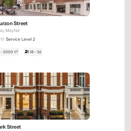
urzon Street
,
on
Mayfair
Service Level 2
2
 - 2000
ft
18 - 36
ark Street