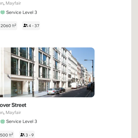
,
on
Mayfair
Service Level 3
2
- 2060
ft
4 - 37
over Street
,
on
Mayfair
Service Level 3
2
- 500
ft
3 - 9