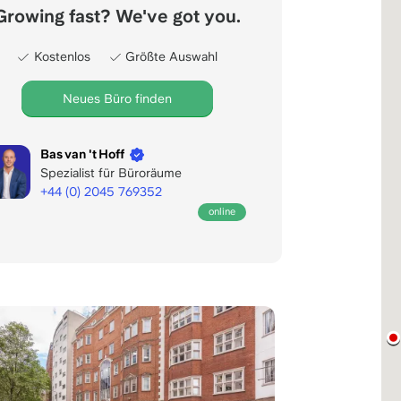
Growing fast? We've got you.
Kostenlos
Größte Auswahl
Neues Büro finden
Bas van 't Hoff
Spezialist für Büroräume
+44 (0) 2045 769352
Geöffnet
online
für
Ihre
Anrufe
bis
22:00
Uhr
MEZ