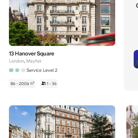
13 Hanover Square
,
London
Mayfair
Service Level 2
2
86 - 2006
ft
1 - 36