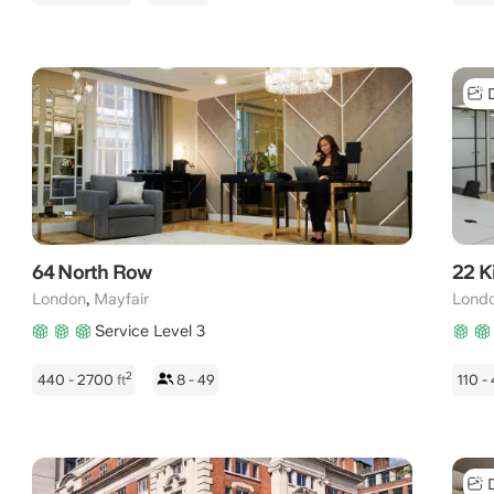
64 North Row
22 K
,
London
Mayfair
Lond
Service Level 3
2
440 - 2700
ft
8 - 49
110 -