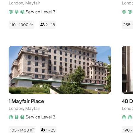
,
London
Mayfair
Lond
Service Level 3
2
110 - 1000
ft
2 - 18
255 
1 Mayfair Place
48 D
,
London
Mayfair
Lond
Service Level 3
2
105 - 1400
ft
1 - 25
190 