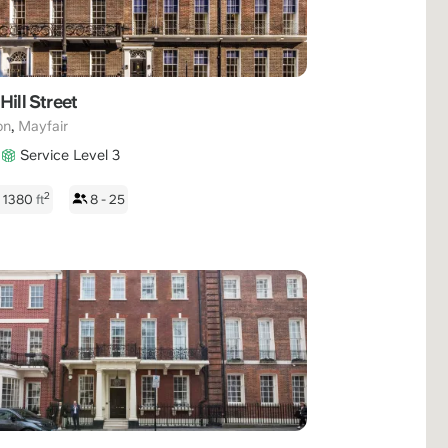
Hill Street
,
on
Mayfair
Service Level 3
2
- 1380
ft
8 - 25