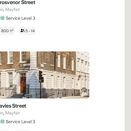
rosvenor Street
,
on
Mayfair
Service Level 3
2
- 800
ft
5 - 14
avies Street
,
on
Mayfair
Service Level 3