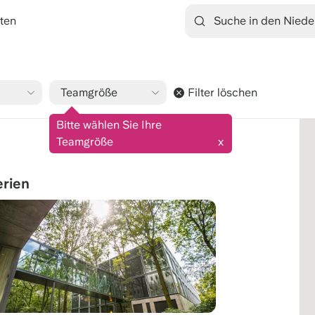
ten
Teamgröße
Filter löschen
9.1/10
1545 Bewertungen
Bitte wählen Sie Ihre
Teamgröße
x
erien