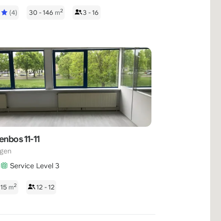
2
5
(4)
30 - 146
m
3 - 16
enbos 11-11
egen
Service Level 3
2
 115
m
12 - 12