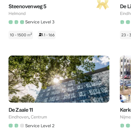
Steenovenweg 5
De L
Helmond
Eind
Service Level 3
2
10 - 1500
m
1 - 166
23 -
De Zaale 11
Kerk
,
Eindhoven
Centrum
Nijm
Service Level 2