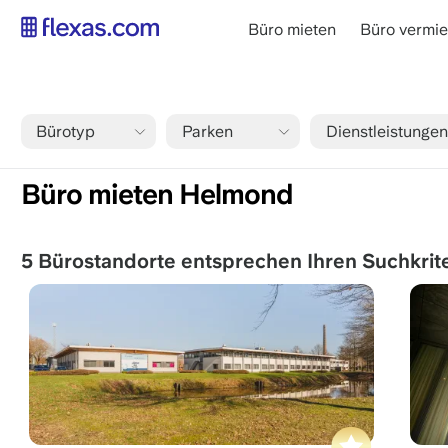
Direkt
main
Büro mieten
Büro vermie
zum
navigation
Inhalt
DE
Bürotyp
Parken
Dienstleistungen
Pfadnavigation
Startseite
Mieten Sie Büroräume helmond
Büro mieten Helmond
5 Bürostandorte entsprechen Ihren Suchkrit