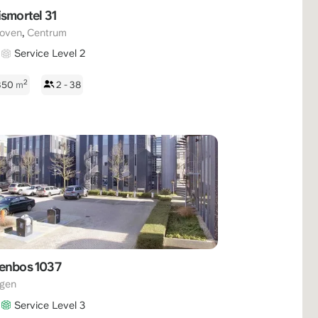
ismortel 31
,
hoven
Centrum
Service Level 2
2
 350
m
2 - 38
enbos 1037
egen
Service Level 3