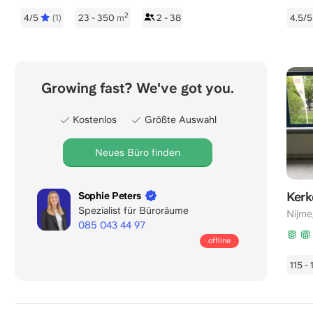
2
4/5
(1)
23 - 350
m
2 - 38
4.5/
Growing fast? We've got you.
Kostenlos
Größte Auswahl
Neues Büro finden
Kerk
Sophie Peters
Spezialist für Büroräume
Nijm
085 043 44 97
Geöffnet
offline
für
115 -
Ihre
Anrufe
bis:
8:00