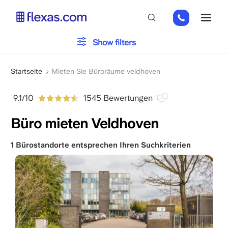
Direkt
+31
ME
zum
85
Inhalt
066
Bürotyp
Show filters
23
93
Pfadnavigation
Parken
Startseite
Mieten Sie Büroräume veldhoven
9.1/10
1545 Bewertungen
Dienstleistungen
Büro mieten Veldhoven
1 Bürostandorte entsprechen Ihren Suchkriterien
Bitte wählen Sie Ihre Teamgröße
x