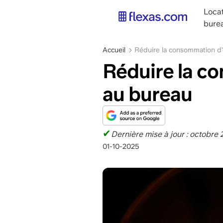
Aller
main
Loca
au
navig
bure
contenu
FR
principal
Fil
Accueil
Réduire la consommation d'
d'Ariane
Réduire la c
au bureau
✔
Dernière mise à jour : octobre
01-10-2025