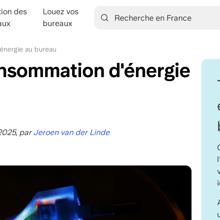
tion des
Louez vos
ation
aux
bureaux
énergie au bureau
onsommation d'énergie
 2025, par
Jeroen van der Linde