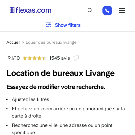
Aller
+32
ME
au
2
contenu
808
principal
Show filters
65
98
Veuillez choisir la taille de votre équipe
x
Fil
Accueil
Louer des bureaux livange
d'Ariane
9.1/10
1545 avis
Location de bureaux Livange
Essayez de modifier votre recherche.
Ajustez les filtres
Effectuez un zoom arrière ou un panoramique sur la
carte à droite
Recherchez une ville, une adresse ou un point
spécifique