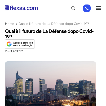
Salta
+31
M
al
202
contenuto
269
principale
Briciole
Home
Qual è il futuro de La Défense dopo Covid-19?
112
di
Qual è il futuro de La Défense dopo Covid-
pane
19?
15-03-2022