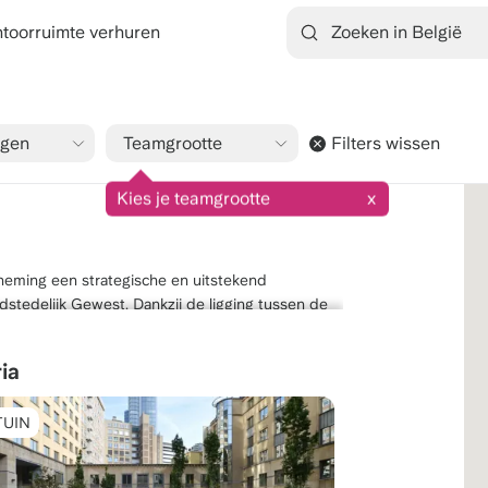
toorruimte verhuren
ngen
Teamgrootte
Filters wissen
9.1/10
1545 beoordelingen
Kies je teamgrootte
x
neming een strategische en uitstekend
dstedelijk Gewest. Dankzij de ligging tussen de
g Brussels Airport, combineert Schaarbeek
ia
TUIN