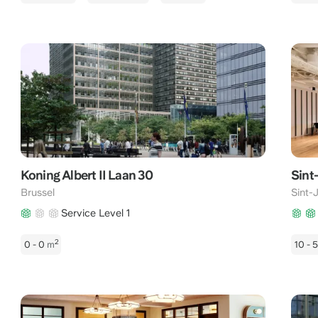
Koning Albert II Laan 30
Sint
Brussel
Sint-
Service Level 1
2
0 - 0
m
10 -