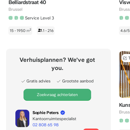
Belliardstraat 40
Visv
Brussel
Bruss
Service Level 3
2
15 - 1950
m
1 - 216
4.6/
Verhuisplannen? We've got
you.
Gratis advies
Grootste aanbod
Zoekvraag achterlaten
Kuns
Bruss
Sophie Peters
Kantoorruimtespecialist
02 808 65 98