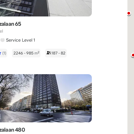
zalaan 65
el
Service Level 1
2
(1)
2246 - 985
m
187 - 82
zalaan 480