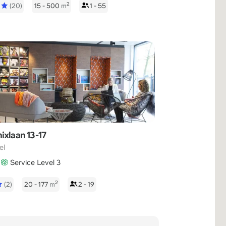
2
5
(20)
15 - 500
m
1 - 55
ixlaan 13-17
el
Service Level 3
2
(2)
20 - 177
m
2 - 19