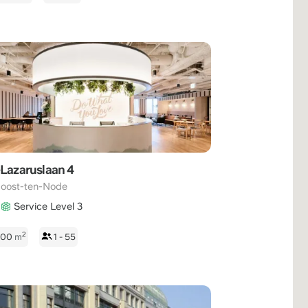
-Lazaruslaan 4
Joost-ten-Node
Service Level 3
2
 500
m
1 - 55