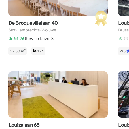
De Broquevillelaan 40
Loui
Sint-Lambrechts-Woluwe
Bruss
Service Level 3
2
5 - 50
m
1 - 5
2/5
Louizalaan 65
Loui