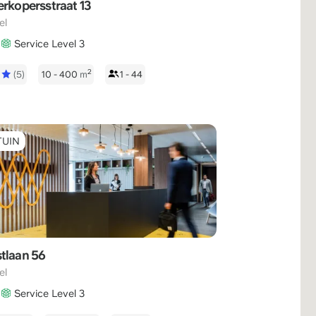
erkopersstraat 13
el
Service Level 3
2
5
(5)
10 - 400
m
1 - 44
TUIN
tlaan 56
el
Service Level 3