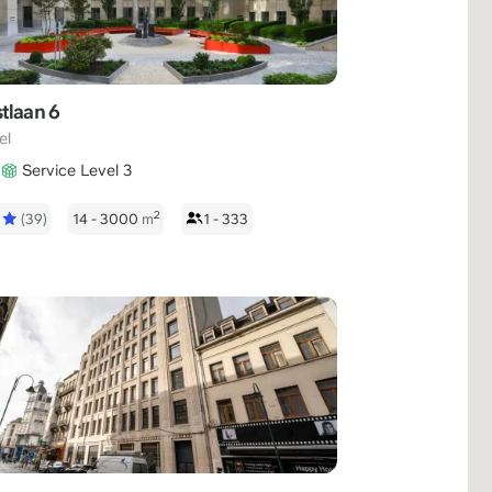
tlaan 6
el
Service Level 3
2
5
(39)
14 - 3000
m
1 - 333