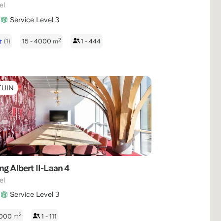
el
Service Level 3
2
(1)
15 - 4000
m
1 - 444
TUIN
ng Albert II-Laan 4
el
Service Level 3
2
 1000
m
1 - 111