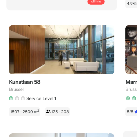
Mon/fri
offline
4.9/
bereikbaar:
8:00
-
22:00
CET
Kunstlaan 58
Marn
Brussel
Bruss
Service Level 1
2
1507 - 2500
m
125 - 208
5/5