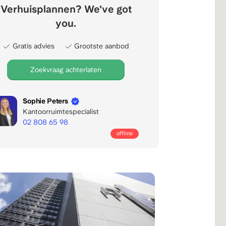
Verhuisplannen? We've got
you.
Gratis advies
Grootste aanbod
Zoekvraag achterlaten
Sophie Peters
Kantoorruimtespecialist
02 808 65 98
Mon/fri
offline
bereikbaar:
8:00
-
22:00
CET