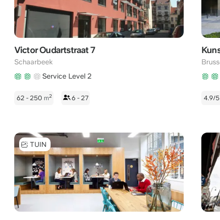
Victor Oudartstraat 7
Kuns
Schaarbeek
Bruss
Service Level 2
2
62 - 250
m
6 - 27
4.9/
TUIN