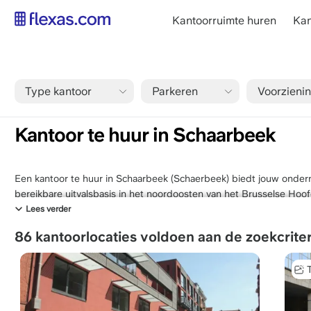
Overslaan
main
Kantoorruimte huren
Kan
en
navigation
naar
NL
de
inhoud
Type kantoor
Parkeren
Voorzieni
gaan
Kruimelpad
Home
Kantoor huren schaarbeek
Kantoor te huur in Schaarbeek
Een kantoor te huur in Schaarbeek (Schaerbeek) biedt jouw onder
bereikbare uitvalsbasis in het noordoosten van het Brusselse Hoof
internationale Noordwijk, de Europese Wijk en de snelweg richtin
Lees verder
stedelijke dynamiek met veelzijdige kantoormogelijkheden.
86 kantoorlocaties voldoen aan de zoekcriter