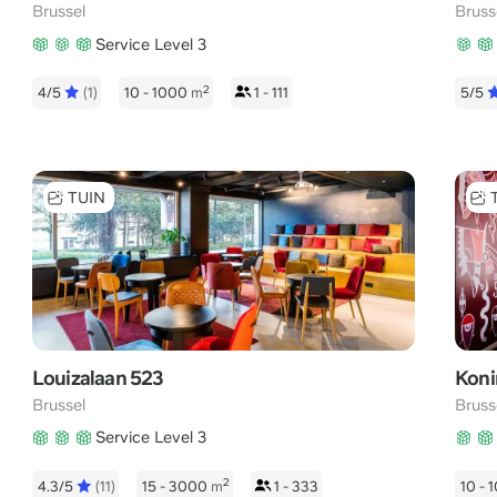
Brussel
Bruss
Service Level 3
2
4/5
(1)
10 - 1000
m
1 - 111
5/5
TUIN
Louizalaan 523
Koni
Brussel
Bruss
Service Level 3
2
4.3/5
(11)
15 - 3000
m
1 - 333
10 -