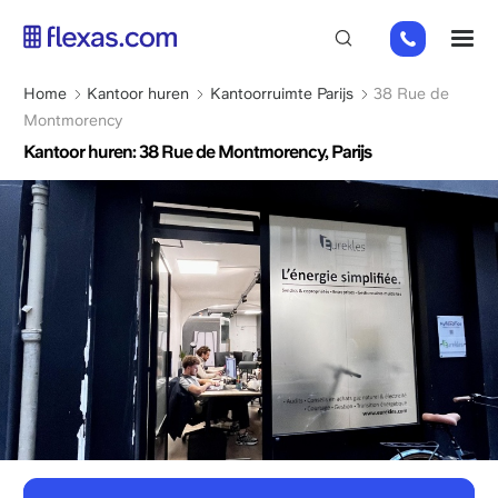
Overslaan
01
M
en
82
naar
88
de
Kruimelpad
Home
Kantoor huren
Kantoorruimte Parijs
38 Rue de
89
inhoud
Montmorency
80
gaan
Kantoor huren: 38 Rue de Montmorency, Parijs