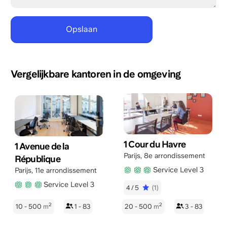
Vergelijkbare kantoren in de omgeving
1 Cour du Havre
1 Avenue de la
Parijs
,
8e arrondissement
République
Service Level 3
Parijs
,
11e arrondissement
Service Level 3
4/5
(1)
2
2
10 - 500
m
1 - 83
20 - 500
m
3 - 83