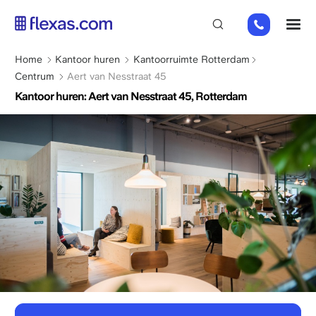
Overslaan
+31
M
en
85
naar
066
de
Kruimelpad
Home
Kantoor huren
Kantoorruimte Rotterdam
23
inhoud
Centrum
Aert van Nesstraat 45
93
gaan
Kantoor huren: Aert van Nesstraat 45, Rotterdam