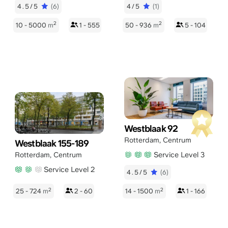
4.5/5
(6)
4/5
(1)
2
2
10 - 5000
m
1 - 555
50 - 936
m
5 - 104
Westblaak 92
Rotterdam
,
Centrum
Westblaak 155-189
Service Level 3
Rotterdam
,
Centrum
Service Level 2
4.5/5
(6)
2
2
25 - 724
m
2 - 60
14 - 1500
m
1 - 166