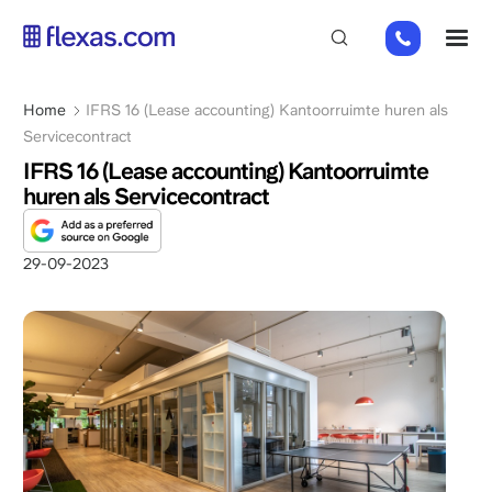
Overslaan
+31
M
en
85
naar
485
de
Kruimelpad
Home
IFRS 16 (Lease accounting) Kantoorruimte huren als
21
inhoud
Servicecontract
84
gaan
IFRS 16 (Lease accounting) Kantoorruimte
huren als Servicecontract
29-09-2023